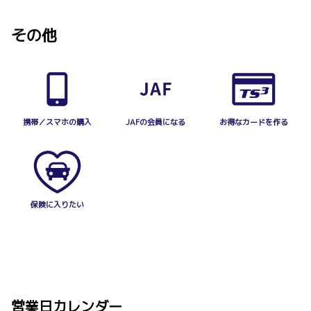
詳しくはこちら
その他
2026-07-01
米国生産のハイランダーを全国トヨタ車
2025-09-16
両販売店で発売しました
スポスポ（スポーツ能力測定会）イベン
ハイランダーは弊社でも取り扱いがございます
ト
ので詳しい車両概要等につきましては、お近く
の沖縄トヨタ各店舗までお問い合わせ下さい。
9月13日(土)14日(日)にLoungeーTにてスポス
携帯／スマホの購入
JAFの会員になる
お得なカードを作る
ポイベントを開催いたしました。
９７名の方にご参加いただきました！ありがと
詳しくはこちら
うございました♪
詳しくはこちら
2026-07-01
プリウスを一部改良しました
保険に入りたい
2025-05-24
プリウスの詳しい車両概要等につきましては、
お近くの沖縄トヨタ各店舗までお問い合わせ下
【広告賞金賞受賞】アクアラジオCM
さい。
沖縄広告協会主催の広告賞でアクアのラジオCM
が金賞を受賞しました。
詳しくはこちら
営業日カレンダー