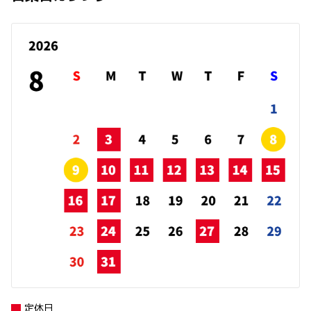
2026-07-01
2024-11-19
カローラ クロスを一部改良するととも
沖縄トヨタ自動車、観光庁「地域観光新
に、特別仕様車Z“Adventure”を設定し
発見事業」に採択
ました
沖縄トヨタ自動車株式会社）は、このたび観
カローラ クロスの詳しい車両概要等につきまし
光庁の「地域観光新発見事業」に採択され、ト
ては、お近くの沖縄トヨタ各店舗までお問い合
ヨタ・コニック・プロ株式会社ならびに一般社
わせ下さい。
団法人宮古島観光協会と連携し、観光課題解決プラットフォーム「mobipa(モビ
パ)!」を活用した宮古島北部の新たな魅力をPRする観光サービスの予約を開始し
ました。本プロジェクトでは、地域に根差した観光資源を掘り起こし、観光客に
詳しくはこちら
向けて新たな魅力を発信することで、観光の多様化と地域活性化を目指します。
詳しくはこちら
2026-06-18
ハイエース ワゴンを一部改良しました
2024-08-29
ハイエース ワゴンの詳しい車両概要等につきま
しては、お近くの沖縄トヨタ各店舗までお問い
沖縄トヨタグループ、本部町と包括連携
合わせ下さい。
協定締結
沖縄トヨタグループは、本部町の皆様の安心安
詳しくはこちら
全な暮らしの実現、地域経済の活性化、地域住
民の利便性の向上などを図り、本部町と沖縄ト
ヨタが有する人的・物的資源を有効に活用し、心豊かなまちづくりの形成・発展
に寄与することを目指し、8月21日に本部町と包括連携協定を締結いたしまし
定休日
2026-06-18
た。