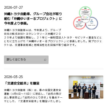
詳しくはこちら
2026-07-27
沖縄トヨタ自動車、グループ会社が取り
組む「沖縄ゆいまーるプロジェクト」に
2026-08-03
今年度より参画。
ヤリス クロス、GR SPORTグレードを一
沖縄トヨタ自動車㈱は、今年度より、グループ
部改良しました
会社の株式会社トヨタレンタリース沖縄が２０
２０年より協議を開始し、２１年に一般財団法人トヨタ・モビリティ基金などと
ヤリス クロスの詳しい車両概要等につきまして
ともに立ち上げた「沖縄ゆいまーるプロジェクト」に参画しました。同プロジェ
は、お近くの沖縄トヨタ各店舗までお問い合わ
クトは、交通事故削減と地域活性化を目指す取り組みです。
せ下さい。
詳しくはこちら
詳しくはこちら
2026-07-29
2026-03-25
コースターを一部改良しました
「交通安全絵本」を贈呈
コースターの詳しい車両概要等につきまして
沖縄トヨタ自動車（株）は、春の全国交通安全
は、お近くの沖縄トヨタ各店舗までお問い合わ
運動（4月6日～15日）に呼応し、｢幼児の飛び
せ下さい。
出し事故防止｣「幼児のひとり歩き」を重点テー
マとした、「交通安全絵本」を贈呈いたしまし
た。
詳しくはこちら