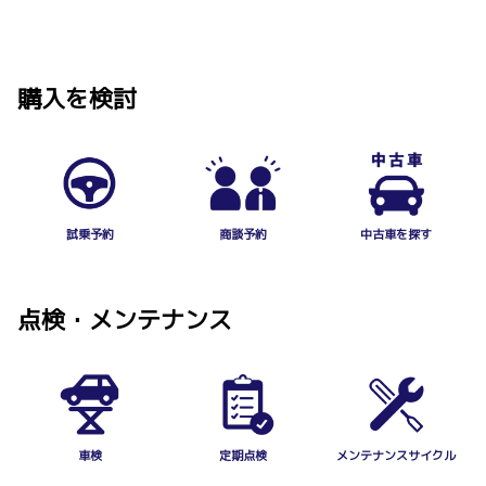
トヨタ自動車（株）子ども向け交通安全総合サイト「トヨタこどもこうつうあん
ぜん」にて、絵本の内容をご覧いただけます。
2026-07-13
・子ども向け交通安全総合サイト「トヨタこどもこうつうあんぜん」
https://www.toyota.co.jp/kodomoanzen/
カローラ スポーツを一部改良するととも
購入を検討
に、特別仕様車G“Z・ACTIVE ELEGANC
なお、この交通安全絵本の贈呈は、トヨタ販売店およびトヨタ自動車（株）が、
E”を設定しました
全国幼稚園・保育所・認定こども園を対象に、1969年から毎年実施し、本年で5
8年目を迎えます。
カローラスポーツの詳しい車両概要等につきま
しては、お近くの沖縄トヨタ各店舗までお問い
(ご参考)2026年度版絵本の発行部数：約196万部／累計発行部数：約１億6,158
合わせ下さい。
万部
詳しくはこちら
試乗予約
商談予約
中古車を探す
2025-10-22
沖縄トヨタ自動車、 宮古島で小型モビリ
2026-07-06
点検・メンテナンス
ティ実証事業を開始
アクアを一部改良しGR SPORTグレード
沖縄トヨタ自動車株式会社（ 本社：沖縄県浦添
を追加しました
市 、代表取締役：野原 朝昌 、 以下「沖縄トヨ
タ」）は、宮古島市や宮古島観光協会をはじめ
アクアの詳しい車両概要等につきましては、お
とした 地域の関係者とともに設立した「宮古島小型モビリティ推進プラットフォ
近くの沖縄トヨタ各店舗までお問い合わせ下さ
ーム」として、国土交通省 令和 7 年度「共創モデル実証運行事業」に採択され
い。
ました。
本事業では、小型モビリティシェアリングサービス「TOCKLE （トックル）」
車検
定期点検
メンテナンスサイクル
を活用し、観光客や市民にとって身近で楽し く 新しい移動手段を提供します。
詳しくはこちら