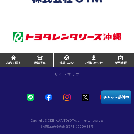
ました
ピクシス バンの詳しい車両概要等につきまして
詳しくはこちら
は、お近くの沖縄トヨタ各店舗までお問い合わ
せ下さい。
2024-04-27
詳しくはこちら
2024年度 沖縄トヨタグループ全社員大
会
2026-06-03
4月15日に行われた沖縄トヨタグループ全社員
大会のダイジェストをお送りします。
ヴェルファイアを一部改良しました
お店を探す
商談予約
試乗したい
お問い合わせ
採用情報
ヴェルファイアの詳しい車両概要等につきまし
詳しくはこちら
サイトマップ
ては、お近くの沖縄トヨタ各店舗までお問い合
わせ下さい。
詳しくはこちら
2024-03-28
店舗を探す
｢交通安全絵本｣を贈呈
沖縄トヨタ自動車(株)は、春の全国交通安全運
新車を探す
2026-06-03
動（4月6日～15日）に呼応し、
｢幼児の飛び出
し事故防止｣「幼児のひとり歩き」を重点テーマ
アルファードを一部改良しました
Copyright © OKINAWA TOYOTA, all rights reserved
とした、「交通安全絵本」を贈呈致しました。
福祉車両を探す
沖縄県公安委員会 第971130000053号
具体的には、交通安全教材としての絵本、約20
アルファードの詳しい車両概要等につきまして
2万部を全国の幼稚園・保育所・認定こども園の
年長児等へ贈呈致します。
は、お近くの沖縄トヨタ各店舗までお問い合わ