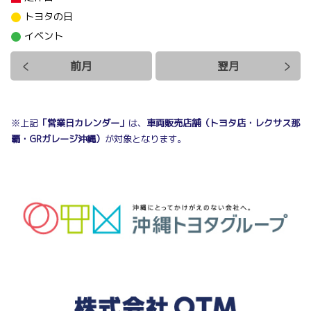
トヨタの日
ハイエース バンを一部改良しました
詳しくはこちら
イベント
ハイエース バンの詳しい車両概要等につきまし
ては、お近くの沖縄トヨタ各店舗までお問い合
わせ下さい。
前月
翌月
2024-06-21
詳しくはこちら
【社会貢献活動】燃費王サイト エコポイ
ント
※上記
「営業日カレンダー」
は、
車両販売店舗（トヨタ店・レクサス那
燃費王サイトにて還元されたポイントを寄付金
2026-06-18
覇・GRガレージ沖縄）
が対象となります。
に替え、
NPO法人メッシュサポート様へ寄贈いたしまし
ハイエース コミューターを一部改良しま
た。
した
ハイエース コミューターの詳しい車両概要等に
詳しくはこちら
つきましては、お近くの沖縄トヨタ各店舗まで
お問い合わせ下さい。
2024-06-04
詳しくはこちら
【社会貢献活動】燃費王サイト エコポイ
ント
2026-06-04
燃費王サイトにて還元されたポイントを寄付金
に替え、
ピクシス バンのガソリン車を一部改良し
沖縄県交通遺児育成会 様へ寄贈いたしました。