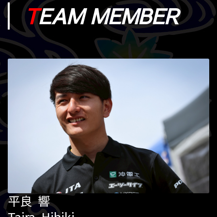
T
EAM MEMBER
平良 響
Taira Hibiki