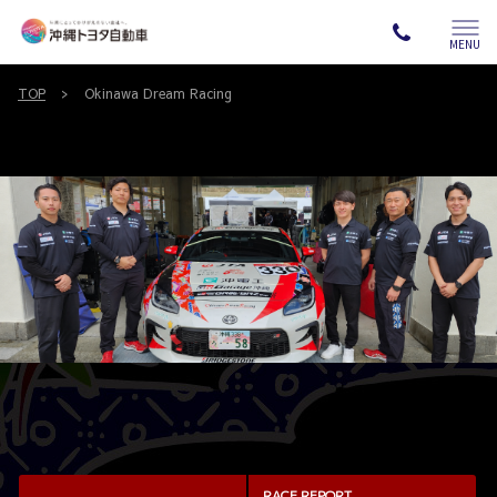
MENU
TOP
Okinawa Dream Racing
RACE REPORT