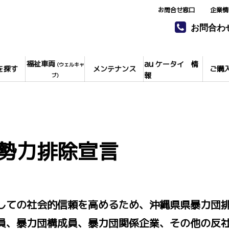
お問合せ窓口
企業情
お問合わ
au
福祉車両
ケータイ 情
(ウェルキャ
を探す
メンテナンス
ご購
報
ブ)
勢力排除宣言
しての社会的信頼を高めるため、沖縄県県暴力団
員、暴力団構成員、暴力団関係企業、その他の反