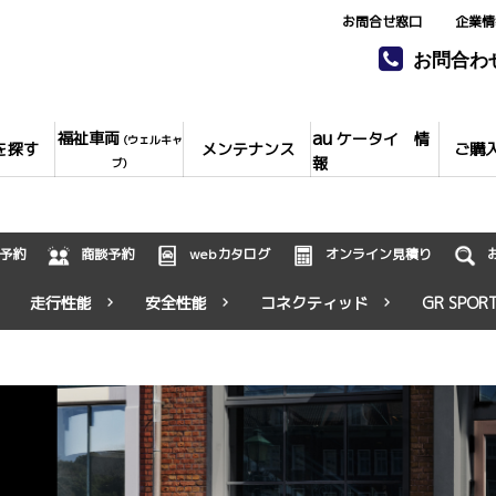
お問合せ窓口
企業情
お問合わ
au
福祉車両
ケータイ 情
(ウェルキャ
を探す
メンテナンス
ご購
報
ブ)
予約
商談予約
webカタログ
オンライン見積り
走行性能
安全性能
コネクティッド
GR SPOR