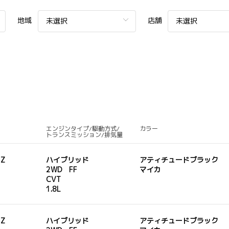
地域
店舗
未選択
未選択
エンジンタイプ/駆動方式/
カラー
トランスミッション/排気量
 Z
ハイブリッド
アティチュードブラック
2WD FF
マイカ
CVT
1.8L
 Z
ハイブリッド
アティチュードブラック