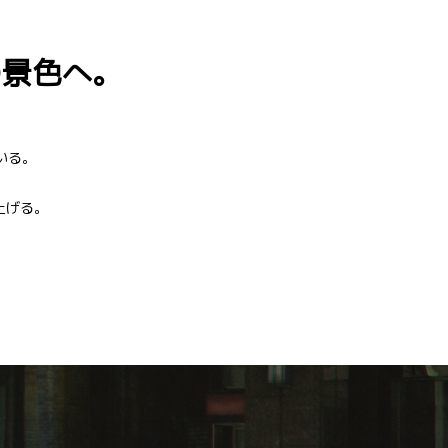
の景色へ。
いる。
上げる。