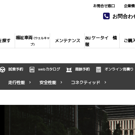
お問合せ窓口
企業情
お問合わ
au
福祉車両
ケータイ 情
(ウェルキャ
を探す
メンテナンス
ご購
報
ブ)
試乗予約
webカタログ
商談予約
オンライン見積り
走行性能
安全性能
コネクティッド