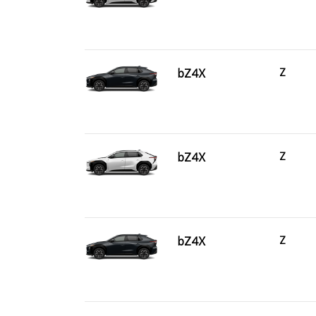
bZ4X
Z
bZ4X
Z
bZ4X
Z