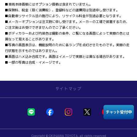
■車両本体価格にはオプション価格は含まれていません。
■保険料、税金（除く消費税）、登録料などの諸費用は別途申し受けます。
■自動車リサイクル法の施行により、リサイクル料金が別途必要となります。
■メーカーオプションは注文時に申し受けます。メーカーの工場で装着するため、
ご注文後はお受けできませんのでご了承ください。
■ボディカラーおよび内装色は撮影の条件、ご覧になる画面によって実際の色とは
異なって見えることがあります。
■写真の画面表示は、機能説明のために各ランプを点灯させたものです。実際の走
行状態を示すものではありません。
■画面はハメ込み合成です。画面はイメージで実際とは異なる場合があります。
■一部の写真は合成・イメージです。
サイトマップ
店舗を探す
新車を探す
Copyright © OKINAWA TOYOTA, all rights reserved