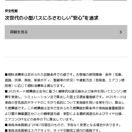
安全性能
次世代の小型バスにふさわしい“安心”を追求
詳細を見る
■燃料消費率は定められた試験条件での値です。お客様の使用環境・条件（気象、
道路、渋滞、車両、架装ボディ、整備等の状況）や運転方法（急発進、エアコン使
用等）に応じて燃料消費率は異なります。
■JH25モード燃費値は法令に基づく標準的な諸元値および条件を用いてエンジン燃
費を実測し、シミュレーション法で算出した国土交通省審査値です。JH25モードは
車両の空気抵抗やタイヤのころがり抵抗について実測値を用いる等を行い、算出し
た燃費値です。この燃費値は法令で定められた燃費値計算条件の車両総重量範囲お
よび最大積載量区分ごとの標準諸元値・車型による最終減速比およびタイヤ仕様、
エアコンOFFなどの条件の下に算出しています。
■車両本体価格は’26年7月現在のもので、予告なく変更となる場合があります。
■車両本体価格はスペアタイヤ、タイヤ交換用工具付の価格です。