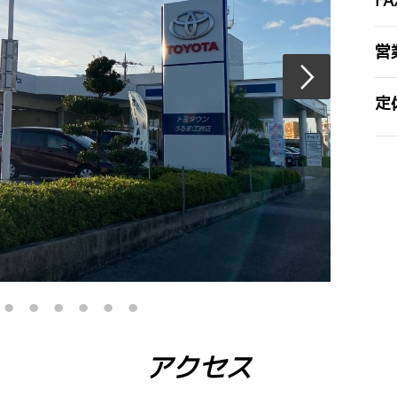
FA
営
定
アクセス