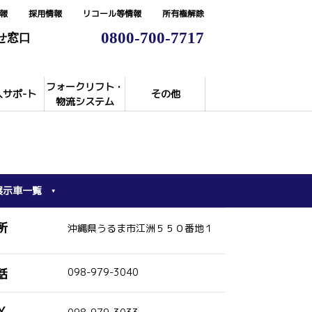
報
採用情報
リコール等情報
所有権解除
0800-700-7717
せ窓口
フォークリフト・
入サポ-ト
その他
物流システム
展示車一覧
所
沖縄県うるま市江洲５５０番地１
話
098-979-3040