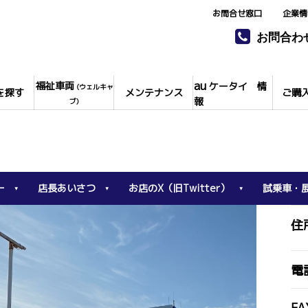
お問合せ窓口
企業情
お問合わ
au
福祉車両
ケータイ 情
(ウェルキャ
を探す
メンテナンス
ご購
報
ブ)
ー
店長あいさつ
お店のX（旧Twitter）
試乗車・
住
電