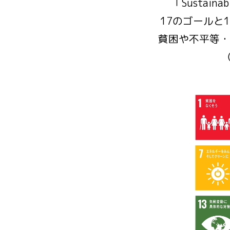
「Sustain
17のゴールと
貧困や不平等・