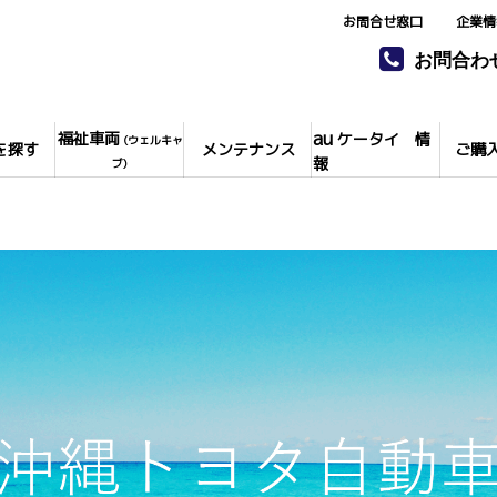
お問合せ窓口
企業情
お問合わ
au
福祉車両
ケータイ 情
(ウェルキャ
を探す
メンテナンス
ご購
報
ブ)