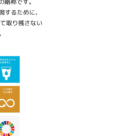
標）」の略称です。
実現するために、
して取り残さない
。