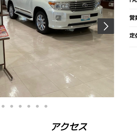
FA
営
定
アクセス