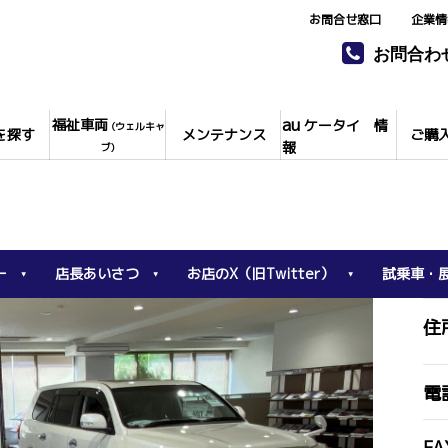
お問合せ窓口
企業情
お問合わ
au
福祉車両
ケータイ 情
(ウェルキャ
を探す
メンテナンス
ご購
報
ブ)
ー
店長あいさつ
お店のX（旧Twitter）
試乗車・
住
電