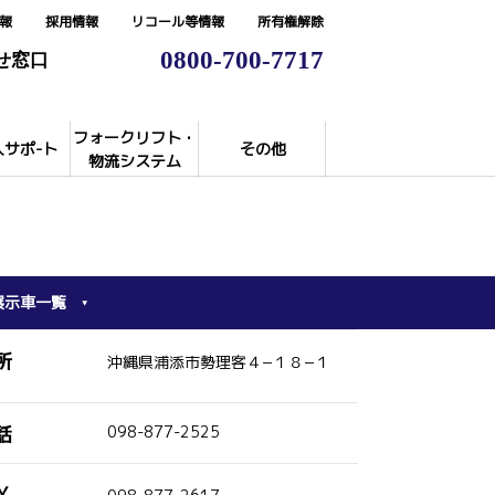
報
採用情報
リコール等情報
所有権解除
0800-700-7717
せ窓口
フォークリフト・
入サポ-ト
その他
物流システム
展示車一覧
所
沖縄県浦添市勢理客４−１８−１
話
098-877-2525