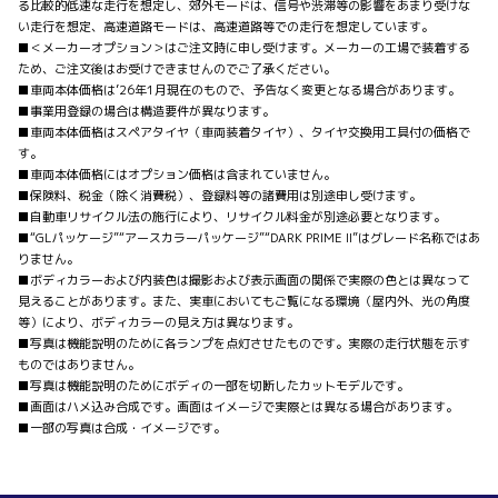
る比較的低速な走行を想定し、郊外モードは、信号や渋滞等の影響をあまり受けな
い走行を想定、高速道路モードは、高速道路等での走行を想定しています。
■＜メーカーオプション＞はご注文時に申し受けます。メーカーの工場で装着する
ため、ご注文後はお受けできませんのでご了承ください。
■車両本体価格は’26年1月現在のもので、予告なく変更となる場合があります。
■事業用登録の場合は構造要件が異なります。
■車両本体価格はスペアタイヤ（車両装着タイヤ）、タイヤ交換用工具付の価格で
す。
■車両本体価格にはオプション価格は含まれていません。
■保険料、税金（除く消費税）、登録料等の諸費用は別途申し受けます。
■自動車リサイクル法の施行により、リサイクル料金が別途必要となります。
■“GLパッケージ”“アースカラーパッケージ”“DARK PRIME II”はグレード名称ではあ
りません。
■ボディカラーおよび内装色は撮影および表示画面の関係で実際の色とは異なって
見えることがあります。また、実車においてもご覧になる環境（屋内外、光の角度
等）により、ボディカラーの見え方は異なります。
■写真は機能説明のために各ランプを点灯させたものです。実際の走行状態を示す
ものではありません。
■写真は機能説明のためにボディの一部を切断したカットモデルです。
■画面はハメ込み合成です。
画面はイメージで実際とは異なる場合があります。
■一部の写真は合成・イメージです。