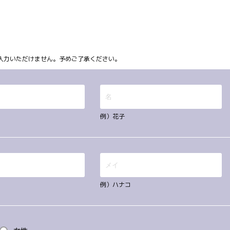
ム上入力いただけません。予めご了承ください。
例）花子
例）ハナコ