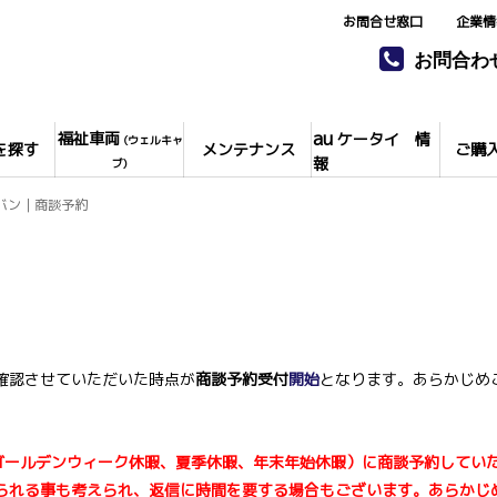
お問合せ窓口
企業情
お問合わ
au
福祉車両
ケータイ 情
(ウェルキャ
を探す
メンテナンス
ご購
報
ブ)
バン｜商談予約
確認させていただいた時点が
商談予約受付
開始
となります。あらかじめ
ゴールデンウィーク休暇、夏季休暇、年末年始休暇）
に
商談予約
してい
られる事も考えられ、返信に時間を要する場合もございます。あらかじ