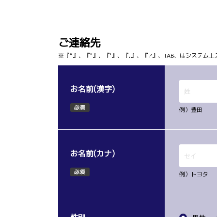
ご連絡先
※『”』、『"』、『'』、『,』、『?』、TAB、はシステ
お名前(漢字)
必須
例）豊田
お名前(カナ)
必須
例）トヨタ