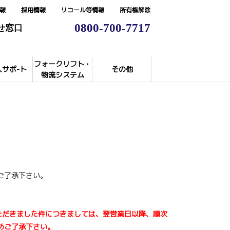
報
採用情報
リコール等情報
所有権解除
0800-700-7717
せ窓口
フォークリフト・
入サポ-ト
その他
物流システム
ご了承下さい。
ただきました件につきましては、
翌営業日以降
、順次
めご了承下さい。