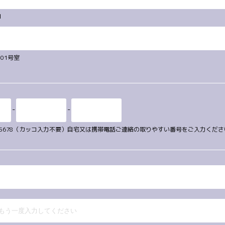
１
101号室
-
-
34-5678（カッコ入力不要）自宅又は携帯電話ご連絡の取りやすい番号をご入力くだ