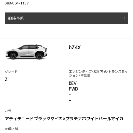
098-834-1157
即時予約
bZ4X
グレード
エンジンタイプ
/駆動方式/
トランスミッ
ション
/排気量
Z
BEV
FWD
-
-
カラー
アティチュードブラックマイカ×プラチナホワイトパールマイカ
配備店舗