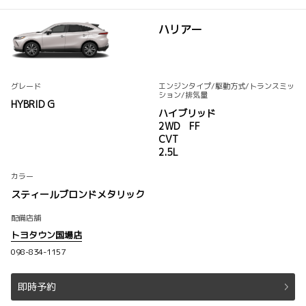
ハリアー
グレード
エンジンタイプ
/駆動方式/
トランスミッ
ション
/排気量
HYBRID G
ハイブリッド
2WD FF
CVT
2.5L
カラー
スティールブロンドメタリック
配備店舗
トヨタウン国場店
098-834-1157
即時予約