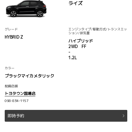
ライズ
グレード
エンジンタイプ
/駆動方式/
トランスミッ
ション
/排気量
HYBRID Z
ハイブリッド
2WD FF
-
1.2L
カラー
ブラックマイカメタリック
配備店舗
トヨタウン国場店
098-834-1157
即時予約