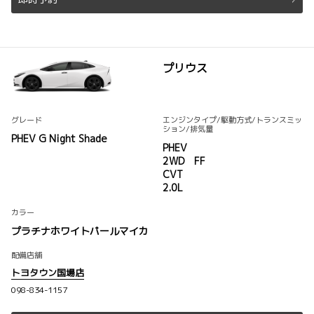
プリウス
グレード
エンジンタイプ
/駆動方式/
トランスミッ
ション
/排気量
PHEV G Night Shade
PHEV
2WD FF
CVT
2.0L
カラー
プラチナホワイトパールマイカ
配備店舗
トヨタウン国場店
098-834-1157