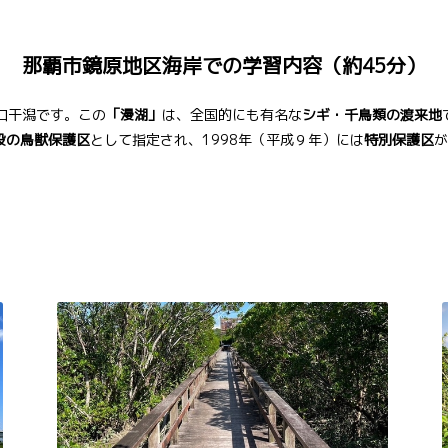
那覇市鏡原地区海岸での学習内容（約45分）
口干潟です。この
「漫湖」
は、全国的にも有名な
シギ・千鳥類の渡来地
設の鳥獣保護区
として指定され、1998年（平成９年）には
特別保護区
が