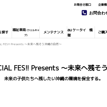
お問合せ窓口
企業情
お問合わ
au
福祉車両
ケータイ 情
(ウェルキャ
を探す
メンテナンス
ご購
報
ブ)
CIAL FES!! Presents ～未来へ残そう沖縄の自然～
CIAL FES!! Presents ～未来
未来の子供たちへ残したい沖縄の環境を保全する。