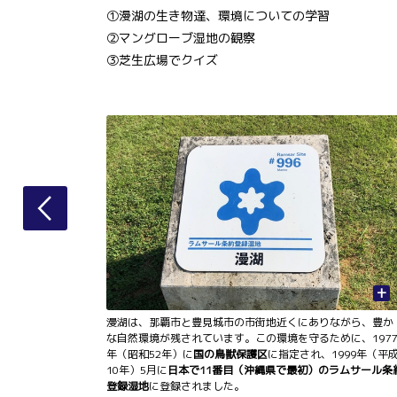
①漫湖の生き物達、環境についての学習
②マングローブ湿地の観察
③芝生広場でクイズ
+
+
全員による、
漫湖は、那覇市と豊見城市の市街地近くにありながら、豊か
に関するク
な自然環境が残されています。この環境を守るために、1977
年（昭和52年）に
国の鳥獣保護区
に指定され、1999年（平
10年）5月に
日本で11番目（沖縄県で最初）のラムサール条
登録湿地
に登録されました。