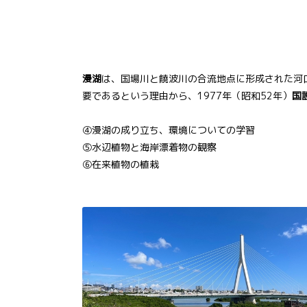
漫湖
は、国場川と饒波川の合流地点に形成された河
要であるという理由から、1977年（昭和52年）
国
④漫湖の成り立ち、環境についての学習
⑤水辺植物と海岸漂着物の観察
⑥在来植物の植栽