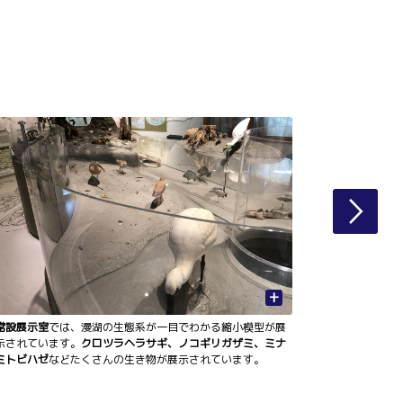
+
常設展示室
では、漫湖の生態系が一目でわかる縮小模型が展
漫湖水鳥・湿
示されています。
クロツラヘラサギ、ノコギリガザミ、ミナ
漫湖に生息
ミトビハゼ
などたくさんの生き物が展示されています。
イズ形式で