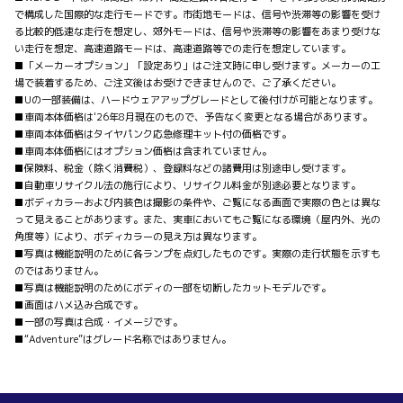
で構成した国際的な走行モードです。市街地モードは、信号や渋滞等の影響を受け
る比較的低速な走行を想定し、郊外モードは、信号や渋滞等の影響をあまり受けな
い走行を想定、高速道路モードは、高速道路等での走行を想定しています。
■「メーカーオプション」「設定あり」はご注文時に申し受けます。メーカーの工
場で装着するため、ご注文後はお受けできませんので、ご了承ください。
■Uの一部装備は、ハードウェアアップグレードとして後付けが可能となります。
■車両本体価格は'26年8月現在のもので、予告なく変更となる場合があります。
■車両本体価格はタイヤパンク応急修理キット付の価格です。
■車両本体価格にはオプション価格は含まれていません。
■保険料、税金（除く消費税）、登録料などの諸費用は別途申し受けます。
■自動車リサイクル法の施行により、リサイクル料金が別途必要となります。
■ボディカラーおよび内装色は撮影の条件や、ご覧になる画面で実際の色とは異な
って見えることがあります。また、実車においてもご覧になる環境（屋内外、光の
角度等）により、ボディカラーの見え方は異なります。
■写真は機能説明のために各ランプを点灯したものです。実際の走行状態を示すも
のではありません。
■写真は機能説明のためにボディの一部を切断したカットモデルです。
■画面はハメ込み合成です。
■一部の写真は合成・イメージです。
■“Adventure”はグレード名称ではありません。