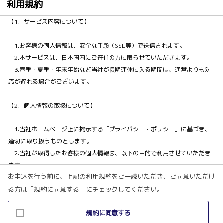
利用規約
【1．サービス内容について】
1.お客様の個人情報は、安全な手段（SSL等）で送信されます。
2.本サービスは、日本国内にご在住の方に限らせていただきます。
3.春季・夏季・年末年始など当社が長期連休に入る期間は、通常よりも対
応が遅れる場合がございます。
【2．個人情報の取扱について】
1.当社ホームページ上に掲示する「プライバシー・ポリシー」に基づき、
適切に取り扱うものとします。
2.当社が取得したお客様の個人情報は、以下の目的で利用させていただき
ます。
お申込を行う前に、上記の利用規約をご一読いただき、ご同意いただけ
(1)お客様リクエストに対応するにあたって問題が発生した場合の確認・
る方は「規約に同意する」にチェックしてください。
連絡
(2)お客様から照会があった場合のリクエスト情報の確認
規約に同意する
(3)お客様に不利益を与えないために行う、お客様に対する迅速なご連絡