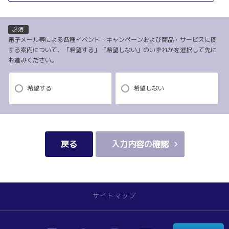
（電子メール、電話、郵送によるご連絡）
(4)当社で取り扱っている商品・サービスなどに関する営業上のご案内
(5)商品の企画・開発あるいはお客様満足向上策などの検討のためのお客
必須
様アンケート調査の実施
電子メール等による各種イベント・キャンペーンおよび商品・サービスに関
する案内について、「希望する」「希望しない」のいずれかを選択して先に
お進みください。
【3．推奨環境について】
1.当社の推奨するインターネット環境にてお申込みをお願いします。推奨
希望する
希望しない
以外の環境によって発生した情報の不備や
それに伴う連絡の不徹底については責任を負いかねますので、あらかじ
めご了承ください。
なお、不具合の生じたデータについてはお客様にお断り無く削除させて
戻る
入力内容の確認
いただく場合がございます。
※推奨環境についてはTOYOTAメーカーサイト「ご利用にあたって」を
参照ください。
サイトマップ
【4．規約について】