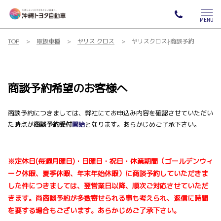
MENU
TOP
取扱車種
ヤリス クロス
ヤリスクロス∤商談予約
商談予約希望のお客様へ
商談予約につきましては、弊社にてお申込み内容を確認させていただい
た時点が
商談予約受付
開始
となります。あらかじめご了承下さい。
※定休日(毎週月曜日)・日曜日・祝日・休業期間（ゴールデンウィ
ーク休暇、夏季休暇、年末年始休暇）
に
商談予約
していただきま
した件につきましては、
翌営業日以降
、順次ご対応させていただ
きます。尚
商談予約
が多数寄せられる事も考えられ、返信に時間
を要する場合もございます。あらかじめご了承下さい。