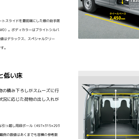
シートスライドを最前端にした際の助手席
2WD）。ボディカラーはブライトシルバ
数値はデラックス、スペシャルクリー
です。
と低い床
物の積み下ろしがスムーズに行
状況に応じた荷物の出し入れが
引っ越し用段ボール（497×315×293
■積載例の数値はあくまでも容積の参考数