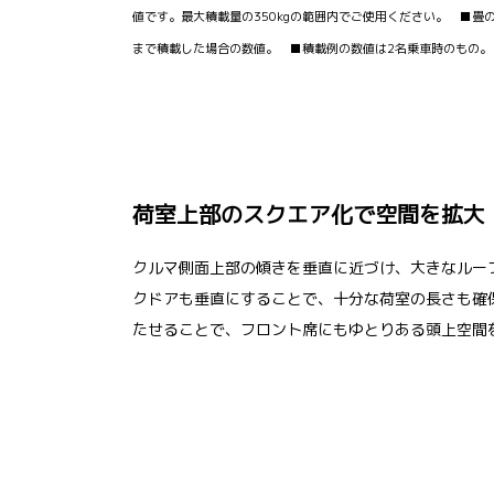
値です。最大積載量の350kgの範囲内でご使用ください。 ■畳
まで積載した場合の数値。 ■積載例の数値は2名乗車時のもの。
荷室上部のスクエア化で空間を拡大
クルマ側面上部の傾きを垂直に近づけ、大きなルー
クドアも垂直にすることで、十分な荷室の長さも確
たせることで、フロント席にもゆとりある頭上空間