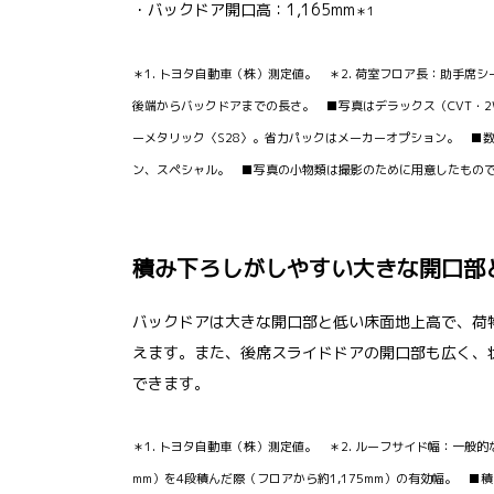
・バックドア開口高：1,165mm
＊1
＊1. トヨタ自動車（株）測定値。 ＊2. 荷室フロア長：助手席
後端からバックドアまでの長さ。 ■写真はデラックス（CVT・
ーメタリック〈S28〉。省力パックはメーカーオプション。 ■
ン、スペシャル。 ■写真の小物類は撮影のために用意したもの
積み下ろしがしやすい大きな開口部
バックドアは大きな開口部と低い床面地上高で、荷
えます。また、後席スライドドアの開口部も広く、
できます。
＊1. トヨタ自動車（株）測定値。 ＊2. ルーフサイド幅：一般的な
mm）を4段積んだ際（フロアから約1,175mm）の有効幅。 