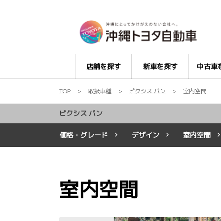
店舗を探す
新車を探す
中古車
TOP
取扱車種
ピクシス バン
室内空間
ピクシス バン
価格・グレード
デザイン
室内空間
室内空間