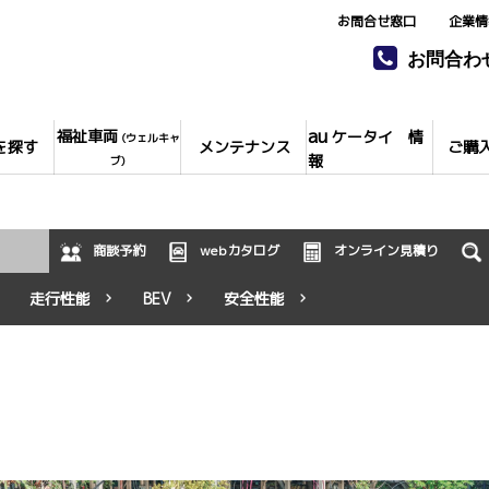
お問合せ窓口
企業情
お問合わ
au
福祉車両
ケータイ 情
(ウェルキャ
を探す
メンテナンス
ご購
報
ブ)
商談予約
webカタログ
オンライン見積り
走行性能
BEV
安全性能