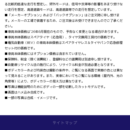
る比較的低速な走行を想定し、郊外モードは、信号や渋滞等の影響をあまり受けな
い走行を想定、高速道路モードは、高速道路等での走行を想定しています。
■「メーカーオプション」および「パックオプション」はご注文時に申し受けま
す。メーカーの工場で装着するため、ご注文後はお受けできませんのでご了承くだ
さい。
■車両本体価格は'26年6月現在のもので、予告なく変更となる場合があります。
■車両本体価格はスペアタイヤ（応急用）、タイヤ交換用工具付の価格です。
■電気自動車（BEV）の車両本体価格はスペアタイヤレス＆タイヤパンク応急修理
セット付の価格です。
■車両本体価格にはオプション価格は含まれていません。
■保険料、税金（除く消費税）、登録料などの諸費用は別途申し受けます。
■自動車リサイクル法の施行により、リサイクル料金が別途必要となります。
■ボディカラーおよび内装色は撮影の条件や、ご覧になる画面で実際の色とは異な
って見えることがあります。また、実車においてもご覧になる環境（屋内外、光の
角度等）により、ボディカラーの見え方は異なります。
■写真は機能説明のためにボディの一部を切断したカットモデルです。
■画面はハメ込み合成です。
■一部の写真は合成・イメージです。
サイトマップ