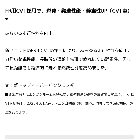
FR用CVT採用で、燃費・発進性能・静粛性UP（CVT車）
★
あらゆる走行性能を向上。
新ユニットのFR用CVTの採用により、あらゆる走行性能を向上。
力強い発進性能、長時間の運転も快適で疲れにくい静粛性、そし
て長距離でも経済的に走れる燃費性能を高めました。
★：軽キャブオーバーバンクラス初
■運転席前方にエンジンルームを持たない車体構造の箱型の軽貨物自動車で、FR用C
VTを初採用。2026年3月現在。トヨタ自動車（株）調べ。他社にも同時に初採用の
車があります。