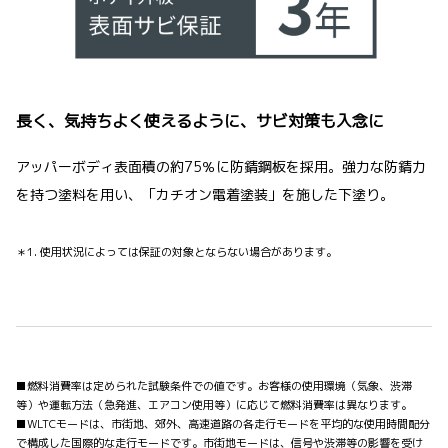
長く、気持ちよく使えるように、サビ対策も入念に
アッパーボディ表面積の約75％に防錆鋼板を採用。強力な防錆力
を持つ塗料を用い、「カチオン電着塗装」を施した下塗り。
＊1. 使用状況によっては保証の対象とならない場合があります。
■燃料消費率は定められた試験条件での値です。お客様の使用環境（気象、渋滞
等）や運転方法（急発進、エアコン使用等）に応じて燃料消費率は異なります。
■WLTCモードは、市街地、郊外、高速道路の各走行モードを平均的な使用時間配分
で構成した国際的な走行モードです。市街地モードは、信号や渋滞等の影響を受け