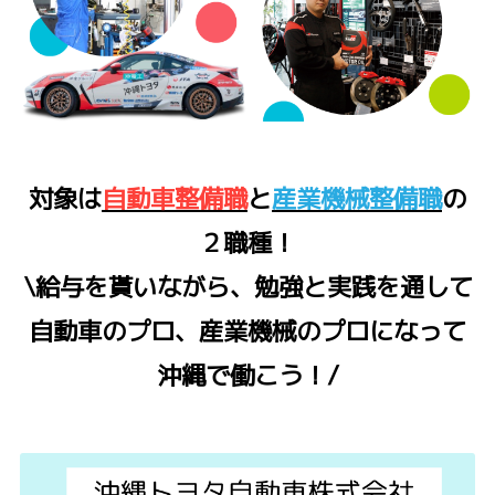
対象は
自動車整備職
と
産業機械整備職
の
２職種！
\給与を貰いながら、勉強と実践を通して
自動車のプロ、産業機械のプロになって
沖縄で働こう！/