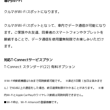
車内Wi-Fi
クルマがWi-Fiスポットになります。
クルマがWi-Fiスポットとなって、車内でデータ通信が可能になり
ます。ご家族やお友達、同乗者のスマートフォンやタブレットを
接続することで、データ通信を使用量無制限でお楽しみいただけ
ます。
対応T-Connectサービスプラン
T-Connect スタンダード(22) 有料オプション
※Wi-Fi®接続機器は5台まで同時接続可能です。 ※直近3日間（当日は含みませ
ん）で6GB以上の通信をした場合、終日速度制限がかかることがあります。 ※車
内Wi-FiとApple CarPlayのワイヤレス接続は同時利用できません。
■Wi-Fi®は、Wi-Fi Allianceの登録商標です。