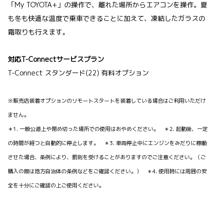
「My TOYOTA+」の操作で、離れた場所からエアコンを操作。夏
も冬も快適な温度で乗車できることに加えて、凍結したガラスの
霜取りも行えます。
対応T-Connectサービスプラン
T-Connect スタンダード(22) 有料オプション
※販売店装着オプションのリモートスタートを装着している場合はご利用いただけ
ません。
＊1. 一般公道上や閉め切った場所での使用はおやめください。 ＊2. 起動後、一定
の時間が経つと自動的に停止します。 ＊3. 車両停止中にエンジンをみだりに稼働
させた場合、条例により、罰則を受けることがありますのでご注意ください。（ご
購入の際は地方自治体の条例などをご確認ください。） ＊4. 使用時には周囲の安
全を十分にご確認の上ご使用ください。