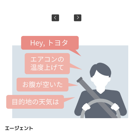
飲
エージェント