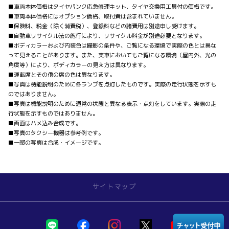
■車両本体価格はタイヤパンク応急修理キット、タイヤ交換用工具付の価格です。
■車両本体価格にはオプション価格、取付費は含まれていません。
■保険料、税金（除く消費税）、登録料などの諸費用は別途申し受けます。
■自動車リサイクル法の施行により、リサイクル料金が別途必要となります。
■ボディカラーおよび内装色は撮影の条件や、ご覧になる環境で実際の色とは異な
って見えることがあります。また、実車においてもご覧になる環境（屋内外、光の
角度等）により、ボディカラーの見え方は異なります。
■運転席とその他の席の色は異なります。
■写真は機能説明のために各ランプを点灯したものです。実際の走行状態を示すも
のではありません。
■写真は機能説明のために通常の状態と異なる表示・点灯をしています。実際の走
行状態を示すものではありません。
■画面はハメ込み合成です。
■写真のタクシー機器は参考例です。
■一部の写真は合成・イメージです。
サイトマップ
店舗を探す