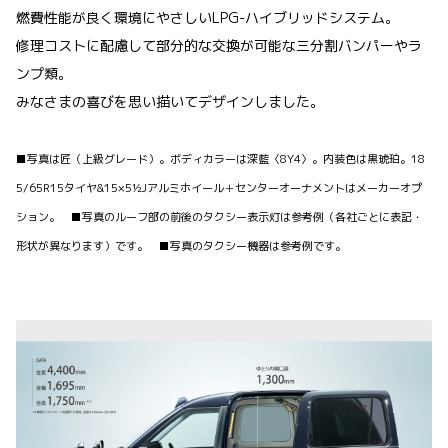
燃費性能が良く環境にやさしいLPG-ハイブリッドシステム。
修理コストに配慮して部分的な交換が可能な三分割バンパーやラ
ンプ類。
みなさまの喜びを思い描いてデザインしました。
■写真は匠（上級グレード）。ボディカラーは深藍〈8Y4〉。内装色は黒琥珀。18
5/65R15タイヤ&15×5½Jアルミホイール＋センターオーナメントはメーカーオプ
ション。 ■写真のルーフ部の前後のタクシー表示灯は参考例（各社ごとに表記・
形状が異なります）です。 ■写真のタクシー機器は参考例です。