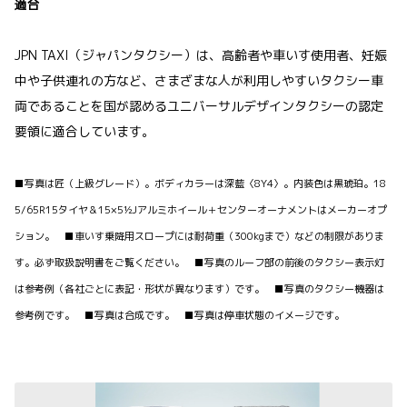
適合
JPN TAXI（ジャパンタクシー）は、高齢者や車いす使用者、妊娠
中や子供連れの方など、さまざまな人が利用しやすいタクシー車
両であることを国が認めるユニバーサルデザインタクシーの認定
要領に適合しています。
■写真は匠（上級グレード）。ボディカラーは深藍〈8Y4〉。内装色は黒琥珀。18
5/65R15タイヤ＆15×5½Jアルミホイール＋センターオーナメントはメーカーオプ
ション。 ■車いす乗降用スロープには耐荷重（300kgまで）などの制限がありま
す。必ず取扱説明書をご覧ください。 ■写真のルーフ部の前後のタクシー表示灯
は参考例（各社ごとに表記・形状が異なります）です。 ■写真のタクシー機器は
参考例です。 ■写真は合成です。 ■写真は停車状態のイメージです。