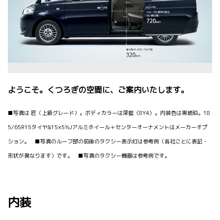
ようこそ。くつろぎの空間に、ご案内いたします。
■写真は 匠（上級グレード）。ボディカラーは深藍〈8Y4〉。内装色は黒琥珀。18
5/65R15タイヤ&15×5½Jアルミホイール＋センターオーナメントはメーカーオプ
ション。 ■写真のルーフ部の前後のタクシー表示灯は参考例（各社ごとに表記・
形状が異なります）です。 ■写真のタクシー機器は参考例です。
内装