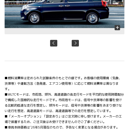
+
■燃料消費率は定められた試験条件のもとでの値です。お客様の使用環境（気象、
渋滞等）や運転方法（急発進、エアコン使用等）に応じて燃料消費率は異なりま
す。
■WLTCモードは、市街地、郊外、高速道路の各走行モードを平均的な使用時間配分
で構成した国際的な走行モードです。市街地モードは、信号や渋滞等の影響を受け
る比較的低速な走行を想定し、郊外モードは、信号や渋滞等の影響をあまり受けな
い走行を想定、高速道路モードは、高速道路等での走行を想定しています。
■「メーカーオプション」「設定あり」はご注文時に申し受けます。メーカーの工
場で装着するため、ご注文後はお受けできませんのでご了承ください。
■車両本体価格は'26年5月現在のもので、予告なく変更となる場合があります。