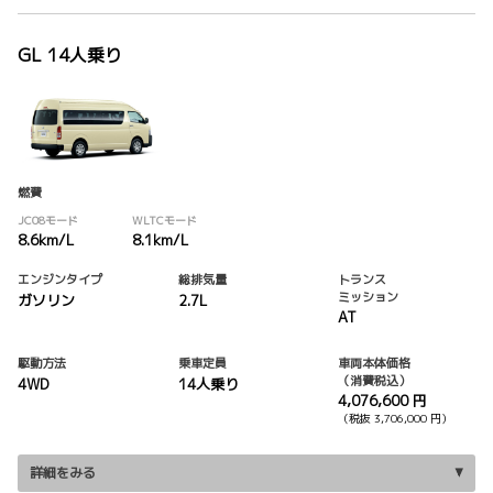
GL 14人乗り
燃費
JC08モード
WLTCモード
8.6km/L
8.1km/L
エンジンタイプ
総排気量
トランス
ミッション
ガソリン
2.7L
AT
駆動方法
乗車定員
車両本体価格
（消費税込）
4WD
14人乗り
4,076,600 円
（税抜 3,706,000 円）
詳細をみる