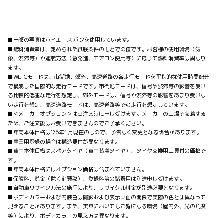
■一部の写真はハイエース バンを使用しています。
■燃料消費率は、定められた試験条件のもとでの値です。お客様の使用環境（気
象、渋滞等）や運転方法（急発進、エアコン使用等）に応じて燃料消費率は異なり
ます。
■WLTCモードは、市街地、郊外、高速道路の各走行モードを平均的な使用時間配分
で構成した国際的な走行モードです。市街地モードは、信号や渋滞等の影響を受け
る比較的低速な走行を想定し、郊外モードは、信号や渋滞等の影響をあまり受けな
い走行を想定、高速道路モードは、高速道路等での走行を想定しています。
■＜メーカーオプション＞はご注文時に申し受けます。メーカーの工場で装着する
ため、ご注文後はお受けできませんのでご了承ください。
■車両本体価格は'26年1月現在のもので、予告なく変更となる場合があります。
■事業用登録の場合は構造要件が異なります。
■車両本体価格はスペアタイヤ（車両装着タイヤ）、タイヤ交換用工具付の価格で
す。
■車両本体価格にはオプション価格は含まれていません。
■保険料、税金（除く消費税）、登録料等の諸費用は別途申し受けます。
■自動車リサイクル法の施行により、リサイクル料金が別途必要となります。
■ボディカラーおよび内装色は撮影および表示画面の関係で実際の色とは異なって
見えることがあります。また、実車においてもご覧になる環境（屋内外、光の角度
等）により、ボディカラーの見え方は異なります。