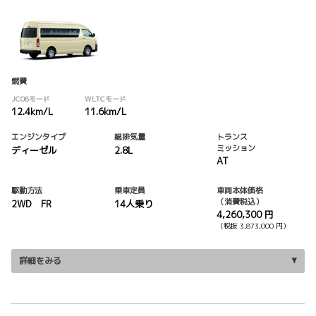
燃費
JC08モード
WLTCモード
12.4km/L
11.6km/L
エンジンタイプ
総排気量
トランス
ミッション
ディーゼル
2.8L
AT
駆動方法
乗車定員
車両本体価格
（消費税込）
2WD FR
14人乗り
4,260,300 円
（税抜 3,873,000 円）
詳細をみる