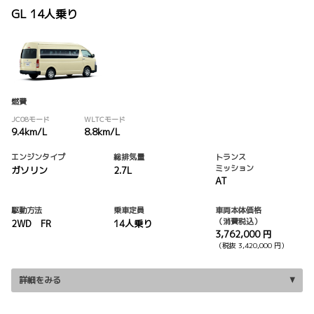
GL 14人乗り
燃費
JC08モード
WLTCモード
9.4km/L
8.8km/L
エンジンタイプ
総排気量
トランス
ミッション
ガソリン
2.7L
AT
駆動方法
乗車定員
車両本体価格
（消費税込）
2WD FR
14人乗り
3,762,000 円
（税抜 3,420,000 円）
詳細をみる