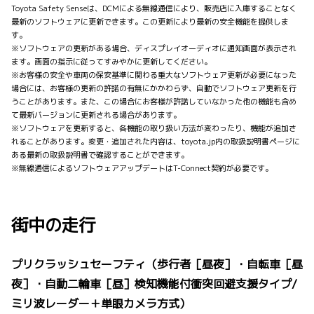
Toyota Safety Senseは、DCMによる無線通信により、販売店に入庫することなく
最新のソフトウェアに更新できます。この更新により最新の安全機能を提供しま
す。
※ソフトウェアの更新がある場合、ディスプレイオーディオに通知画面が表示され
ます。画面の指示に従ってすみやかに更新してください。
※お客様の安全や車両の保安基準に関わる重大なソフトウェア更新が必要になった
場合には、お客様の更新の許諾の有無にかかわらず、自動でソフトウェア更新を行
うことがあります。また、この場合にお客様が許諾していなかった他の機能も含め
て最新バージョンに更新される場合があります。
※ソフトウェアを更新すると、各機能の取り扱い方法が変わったり、機能が追加さ
れることがあります。変更・追加された内容は、toyota.jp内の取扱説明書ページに
ある最新の取扱説明書で確認することができます。
※無線通信によるソフトウェアアップデートはT-Connect契約が必要です。
街中の走行
プリクラッシュセーフティ（歩行者［昼夜］・自転車［昼
夜］・自動二輪車［昼］検知機能付衝突回避支援タイプ/
ミリ波レーダー＋単眼カメラ方式）