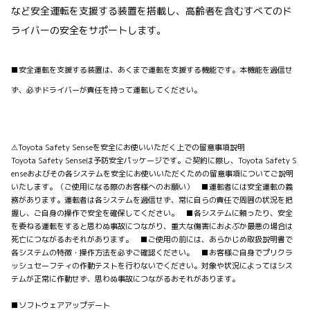
など安全運転を支援する装置を搭載し、高齢者を含むすべてのド
ライバーの安全をサポートします。
■安全運転を支援する装置は、あくまで運転を支援する機能です。本機能を過信せ
ず、必ずドライバーが責任を持って運転してください。
⚠Toyota Safety Senseを安全にお使いいただく上での留意事項説明
Toyota Safety Senseは予防安全パッケージです。ご契約に際し、Toyota Safety S
enseおよびその各システムを安全にお使いいただくための留意事項についてご説明
いたします。（ご使用になる際のお客様へのお願い） ■運転者には安全運転の義
務があります。運転者は各システムを過信せず、常に自らの責任で周囲の状況を把
握し、ご自身の操作で安全を確保してください。 ■各システムに頼ったり、安全
を委ねる運転をすると思わぬ事故につながり、重大な傷害におよぶか最悪の場合は
死亡につながるおそれがあります。 ■ご使用の前には、あらかじめ取扱説明書で
各システムの特徴・操作方法を必ずご確認ください。 ■お客様ご自身でプリクラ
ッシュセーフティの作動テストを行わないでください。対象や状況によってはシス
テムが正常に作動せず、思わぬ事故につながるおそれがあります。
■ソフトウェアアップデート