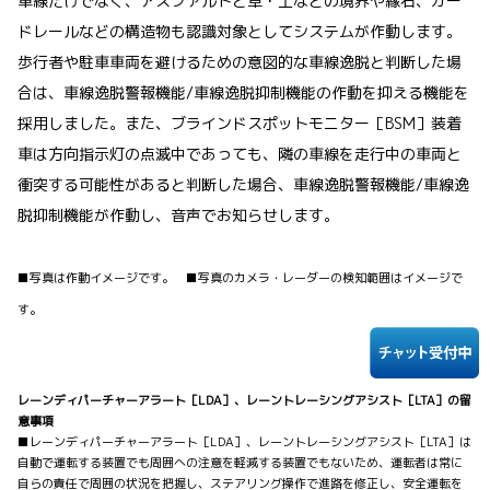
車線だけでなく、アスファルトと草・土などの境界や縁石、ガー
ドレールなどの構造物も認識対象としてシステムが作動します。
歩行者や駐車車両を避けるための意図的な車線逸脱と判断した場
合は、車線逸脱警報機能/車線逸脱抑制機能の作動を抑える機能を
採用しました。また、ブラインドスポットモニター［BSM］装着
車は方向指示灯の点滅中であっても、隣の車線を走行中の車両と
衝突する可能性があると判断した場合、車線逸脱警報機能/車線逸
脱抑制機能が作動し、音声でお知らせします。
■写真は作動イメージです。 ■写真のカメラ・レーダーの検知範囲はイメージで
す。
レーンディパーチャーアラート［LDA］、レーントレーシングアシスト［LTA］の留
意事項
■レーンディパーチャーアラート［LDA］、レーントレーシングアシスト［LTA］は
自動で運転する装置でも周囲への注意を軽減する装置でもないため、運転者は常に
自らの責任で周囲の状況を把握し、ステアリング操作で進路を修正し、安全運転を