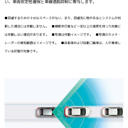
い、車両安定性確保と車線逸脱抑制に寄与します。
■回避するための十分なスペースがない、また、回避先に物があるとシステムが判
断した場合には作動しません。 ■横断歩行者など一定以上の速度を持った対象に
は作動しない場合があります。 ■写真は作動イメージです。 ■写真のカメラ・
レーダーの検知範囲はイメージです。 ■自転車および自動二輪車は、人が乗車し
ている状態が対象です。