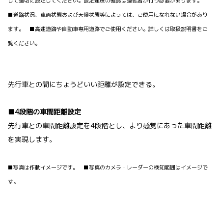
して適切に設定してください。設定速度の確認は運転者が行う必要があります。
■道路状況、車両状態および天候状態等によっては、ご使用になれない場合があり
ます。 ■高速道路や自動車専用道路でご使用ください。詳しくは取扱説明書をご
覧ください。
先行車との間にちょうどいい距離が設定できる。
■4段階の車間距離設定
先行車との車間距離設定を4段階とし、より感覚にあった車間距離
を実現します。
■写真は作動イメージです。 ■写真のカメラ・レーダーの検知範囲はイメージで
す。