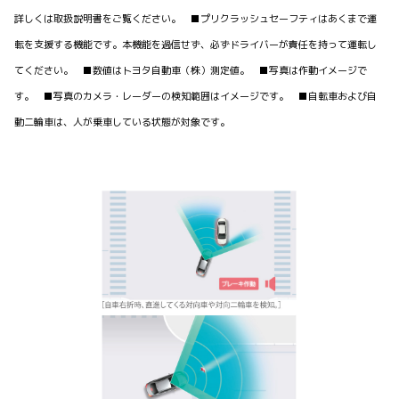
詳しくは取扱説明書をご覧ください。 ■プリクラッシュセーフティはあくまで運
転を支援する機能です。本機能を過信せず、必ずドライバーが責任を持って運転し
てください。 ■数値はトヨタ自動車（株）測定値。 ■写真は作動イメージで
す。 ■写真のカメラ・レーダーの検知範囲はイメージです。 ■自転車および自
動二輪車は、人が乗車している状態が対象です。