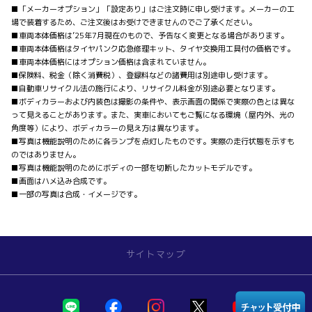
■「メーカーオプション」「設定あり」はご注文時に申し受けます。メーカーの工
場で装着するため、ご注文後はお受けできませんのでご了承ください。
■車両本体価格は’25年7月現在のもので、予告なく変更となる場合があります。
■車両本体価格はタイヤパンク応急修理キット、タイヤ交換用工具付の価格です。
■車両本体価格にはオプション価格は含まれていません。
■保険料、税金（除く消費税）、登録料などの諸費用は別途申し受けます。
■自動車リサイクル法の施行により、リサイクル料金が別途必要となります。
■ボディカラーおよび内装色は撮影の条件や、表示画面の関係で実際の色とは異な
って見えることがあります。また、実車においてもご覧になる環境（屋内外、光の
角度等）により、ボディカラーの見え方は異なります。
■写真は機能説明のために各ランプを点灯したものです。実際の走行状態を示すも
のではありません。
■写真は機能説明のためにボディの一部を切断したカットモデルです。
■画面はハメ込み合成です。
■一部の写真は合成・イメージです。
サイトマップ
店舗を探す