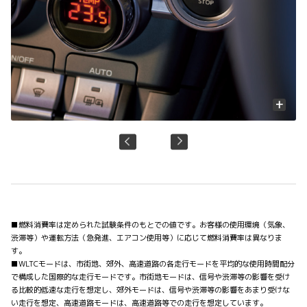
+
■燃料消費率は定められた試験条件のもとでの値です。お客様の使用環境（気象、
渋滞等）や運転方法（急発進、エアコン使用等）に応じて燃料消費率は異なりま
す。
■WLTCモードは、市街地、郊外、高速道路の各走行モードを平均的な使用時間配分
で構成した国際的な走行モードです。市街地モードは、信号や渋滞等の影響を受け
る比較的低速な走行を想定し、郊外モードは、信号や渋滞等の影響をあまり受けな
い走行を想定、高速道路モードは、高速道路等での走行を想定しています。