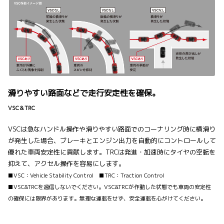
滑りやすい路面などで走行安定性を確保。
VSC＆TRC
VSCは急なハンドル操作や滑りやすい路面でのコーナリング時に横滑り
が発生した場合、ブレーキとエンジン出力を自動的にコントロールして
優れた車両安定性に貢献します。TRCは発進・加速時にタイヤの空転を
抑えて、アクセル操作を容易にします。
■VSC：Vehicle Stability Control ■TRC：Traction Control
■VSC&TRCを過信しないでください。VSC&TRCが作動した状態でも車両の安定性
の確保には限界があります。無理な運転をせず、安全運転を心がけてください。