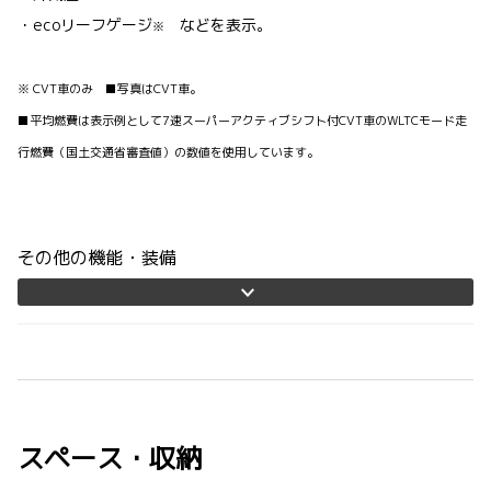
・ecoリーフゲージ
などを表示。
※
※ CVT車のみ ■写真はCVT車。
■平均燃費は表示例として7速スーパーアクティブシフト付CVT車のWLTCモード走
行燃費（国土交通省審査値）の数値を使用しています。
その他の機能・装備
スペース・収納