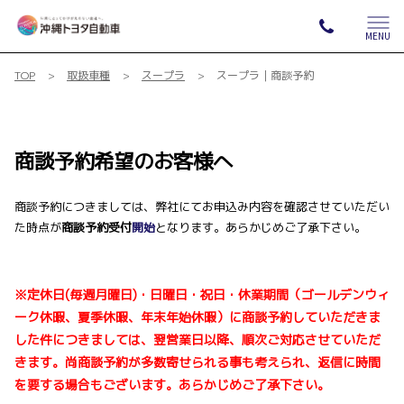
MENU
TOP
取扱車種
スープラ
スープラ｜商談予約
商談予約希望のお客様へ
商談予約につきましては、弊社にてお申込み内容を確認させていただい
た時点が
商談予約受付
開始
となります。あらかじめご了承下さい。
※定休日(毎週月曜日)・日曜日・祝日・休業期間（ゴールデンウィ
ーク休暇、夏季休暇、年末年始休暇）
に
商談予約
していただきま
した件につきましては、
翌営業日以降
、順次ご対応させていただ
きます。尚
商談予約
が多数寄せられる事も考えられ、返信に時間
を要する場合もございます。あらかじめご了承下さい。