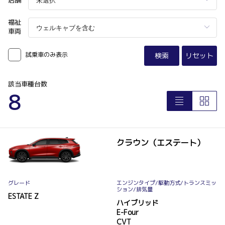
福祉
車両
試乗車のみ表示
検索
リセット
該当車種台数
8
クラウン（エステート）
グレード
エンジンタイプ
/駆動方式/
トランスミッ
ション
/排気量
ESTATE Z
ハイブリッド
E-Four
CVT