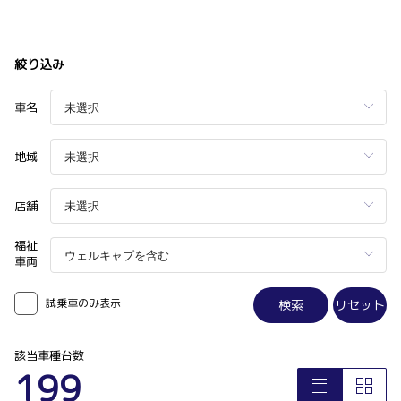
絞り込み
車名
地域
店舗
福祉
車両
試乗車のみ表示
検索
リセット
該当車種台数
199