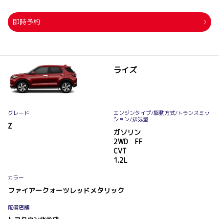
即時予約
ライズ
グレード
エンジンタイプ
/駆動方式/
トランスミッ
ション
/排気量
Z
ガソリン
2WD FF
CVT
1.2L
カラー
ファイアークォーツレッドメタリック
配備店舗