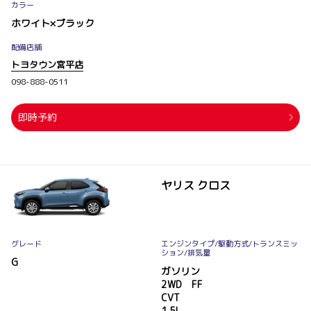
カラー
ホワイト×ブラック
配備店舗
トヨタウン宮平店
098-888-0511
即時予約
ヤリス クロス
グレード
エンジンタイプ
/駆動方式/
トランスミッ
ション
/排気量
G
ガソリン
2WD FF
CVT
1.5L