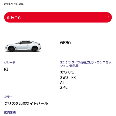
098-979-3040
即時予約
GR86
グレード
エンジンタイプ
/駆動方式/
トランスミッ
ション
/排気量
RZ
ガソリン
2WD FR
AT
2.4L
カラー
クリスタルホワイトパール
配備店舗