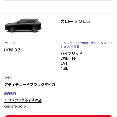
カローラ クロス
グレード
エンジンタイプ
/駆動方式/
トランスミッ
ション
/排気量
HYBRID Z
ハイブリッド
2WD FF
CVT
1.8L
カラー
アティチュードブラックマイカ
配備店舗
トヨタウンうるま江洲店
098-979-3040